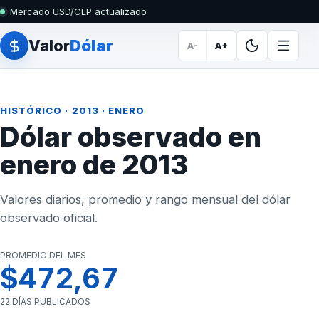
Mercado USD/CLP actualizado
Valor
Dólar
A-
A+
HISTÓRICO
·
2013
· ENERO
Dólar observado en
enero de 2013
Valores diarios, promedio y rango mensual del dólar
observado oficial.
PROMEDIO DEL MES
$472,67
22 DÍAS PUBLICADOS