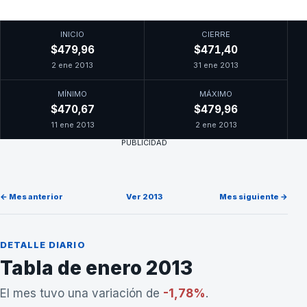
INICIO
CIERRE
$479,96
$471,40
2 ene 2013
31 ene 2013
MÍNIMO
MÁXIMO
$470,67
$479,96
11 ene 2013
2 ene 2013
PUBLICIDAD
← Mes anterior
Ver 2013
Mes siguiente →
DETALLE DIARIO
Tabla de enero 2013
El mes tuvo una variación de
-1,78%
.