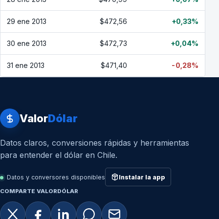
29 ene 2013
$472,56
+0,33%
30 ene 2013
$472,73
+0,04%
31 ene 2013
$471,40
-0,28%
Valor
Dólar
Datos claros, conversiones rápidas y herramientas
para entender el dólar en Chile.
Datos y conversores disponibles
Instalar la app
COMPARTE VALORDÓLAR