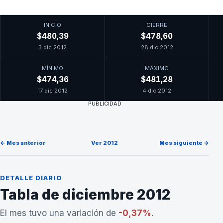
INICIO
CIERRE
$480,39
$478,60
3 dic 2012
28 dic 2012
MÍNIMO
MÁXIMO
$474,36
$481,28
17 dic 2012
4 dic 2012
PUBLICIDAD
← Mes anterior
Ver 2012
Mes siguiente →
DETALLE DIARIO
Tabla de diciembre 2012
El mes tuvo una variación de
-0,37%
.