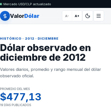
Mercado USD/CLP actualizado
Valor
Dólar
A-
A+
HISTÓRICO
·
2012
· DICIEMBRE
Dólar observado en
diciembre de 2012
Valores diarios, promedio y rango mensual del dólar
observado oficial.
PROMEDIO DEL MES
$477,13
19 DÍAS PUBLICADOS