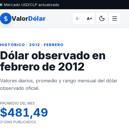
Mercado USD/CLP actualizado
Valor
Dólar
A-
A+
HISTÓRICO
·
2012
· FEBRERO
Dólar observado en
febrero de 2012
Valores diarios, promedio y rango mensual del dólar
observado oficial.
PROMEDIO DEL MES
$481,49
21 DÍAS PUBLICADOS