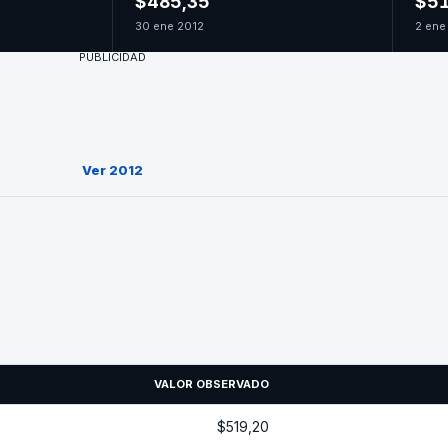
$485,35
$51
30 ene 2012
2 ene
PUBLICIDAD
Ver 2012
VALOR OBSERVADO
$519,20