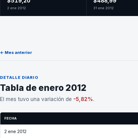
$519,20
$488,99
2 ene 2012
31 ene 2012
← Mes anterior
DETALLE DIARIO
Tabla de enero 2012
El mes tuvo una variación de
-5,82%
.
FECHA
2 ene 2012