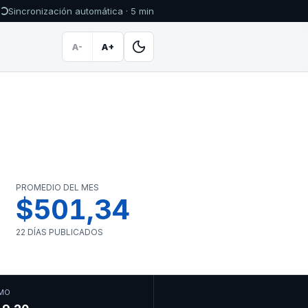
Sincronización automática · 5 min
A-
A+
PROMEDIO DEL MES
$501,34
22 DÍAS PUBLICADOS
MO