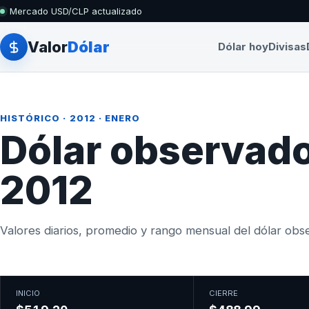
Mercado USD/CLP actualizado
Valor
Dólar
Dólar hoy
Divisas
HISTÓRICO
·
2012
· ENERO
Dólar observado
2012
Valores diarios, promedio y rango mensual del dólar obser
INICIO
CIERRE