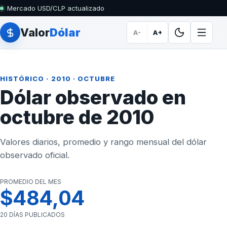
Mercado USD/CLP actualizado
Valor
Dólar
A-
A+
HISTÓRICO
·
2010
· OCTUBRE
Dólar observado en
octubre de 2010
Valores diarios, promedio y rango mensual del dólar
observado oficial.
PROMEDIO DEL MES
$484,04
20 DÍAS PUBLICADOS