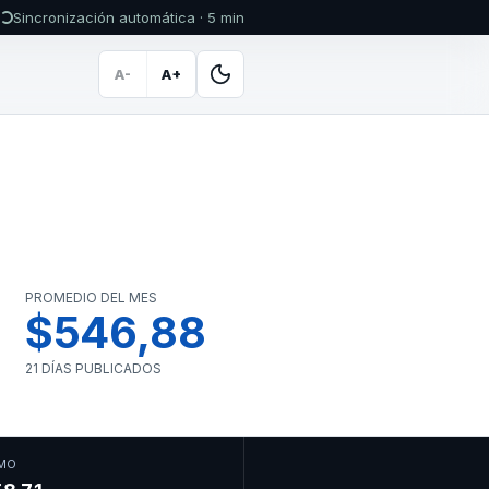
Sincronización automática · 5 min
A-
A+
PROMEDIO DEL MES
$546,88
21 DÍAS PUBLICADOS
MO