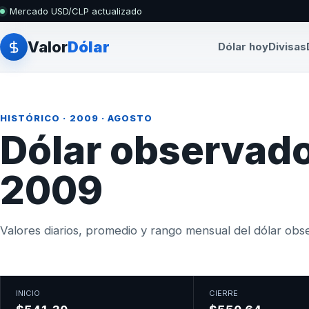
Mercado USD/CLP actualizado
Valor
Dólar
Dólar hoy
Divisas
HISTÓRICO
·
2009
· AGOSTO
Dólar observado
2009
Valores diarios, promedio y rango mensual del dólar obser
INICIO
CIERRE