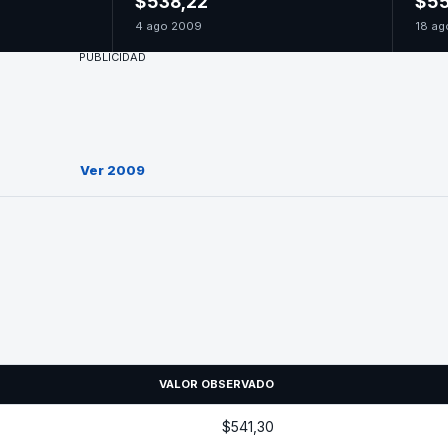
$538,22
$55
4 ago 2009
18 ag
PUBLICIDAD
Ver 2009
VALOR OBSERVADO
$541,30