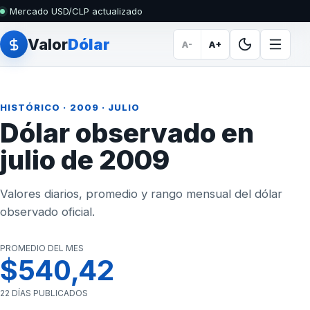
Mercado USD/CLP actualizado
Valor
Dólar
A-
A+
HISTÓRICO
·
2009
· JULIO
Dólar observado en
julio de 2009
Valores diarios, promedio y rango mensual del dólar
observado oficial.
PROMEDIO DEL MES
$540,42
22 DÍAS PUBLICADOS