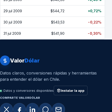
29 jul 2009
$544,72
+0,72%
30 jul 2009
$543,53
-0,22%
31 jul 2009
$541,90
-0,30%
Valor
Dólar
Datos claros, conversiones rápidas y herramientas
para entender el dólar en Chile.
Datos y conversores disponibles
Instalar la app
COMPARTE VALORDÓLAR