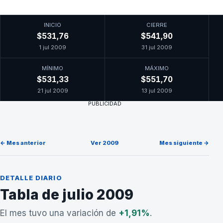
INICIO
CIERRE
$531,76
$541,90
1 jul 2009
31 jul 2009
MÍNIMO
MÁXIMO
$531,33
$551,70
21 jul 2009
13 jul 2009
PUBLICIDAD
← Mes anterior
Ver 2009
Mes siguiente →
DETALLE DIARIO
Tabla de julio 2009
El mes tuvo una variación de
+1,91%
.