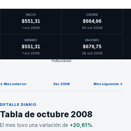
INICIO
CIERRE
$551,31
$664,96
1 oct 2008
30 oct 2008
MÍNIMO
MÁXIMO
$551,31
$676,75
1 oct 2008
28 oct 2008
PUBLICIDAD
← Mes anterior
Ver 2008
Mes siguiente →
DETALLE DIARIO
Tabla de octubre 2008
El mes tuvo una variación de
+20,61%
.