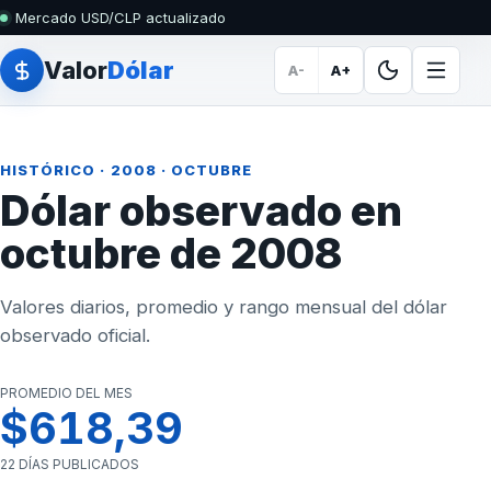
Mercado USD/CLP actualizado
Valor
Dólar
A-
A+
HISTÓRICO
·
2008
· OCTUBRE
Dólar observado en
octubre de 2008
Valores diarios, promedio y rango mensual del dólar
observado oficial.
PROMEDIO DEL MES
$618,39
22 DÍAS PUBLICADOS