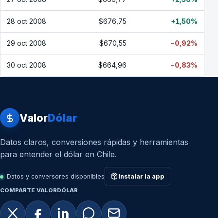
28 oct 2008
$676,75
+1,50%
29 oct 2008
$670,55
-0,92%
30 oct 2008
$664,96
-0,83%
Valor
Dólar
Datos claros, conversiones rápidas y herramientas
para entender el dólar en Chile.
Datos y conversores disponibles
Instalar la app
COMPARTE VALORDÓLAR