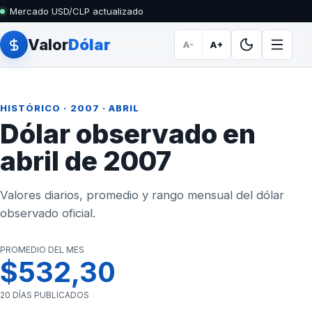
Mercado USD/CLP actualizado
Valor
Dólar
A-
A+
HISTÓRICO
·
2007
· ABRIL
Dólar observado en
abril de 2007
Valores diarios, promedio y rango mensual del dólar
observado oficial.
PROMEDIO DEL MES
$532,30
20 DÍAS PUBLICADOS