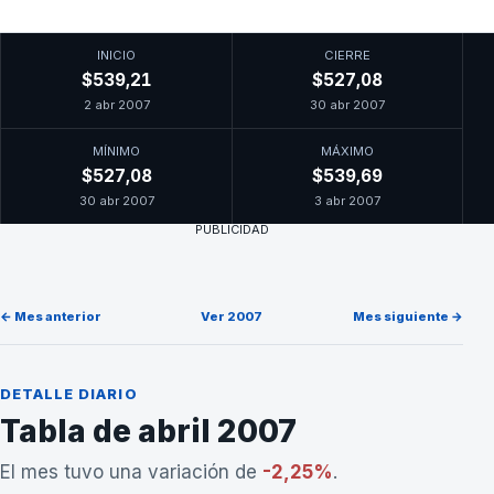
INICIO
CIERRE
$539,21
$527,08
2 abr 2007
30 abr 2007
MÍNIMO
MÁXIMO
$527,08
$539,69
30 abr 2007
3 abr 2007
PUBLICIDAD
← Mes anterior
Ver 2007
Mes siguiente →
DETALLE DIARIO
Tabla de abril 2007
El mes tuvo una variación de
-2,25%
.