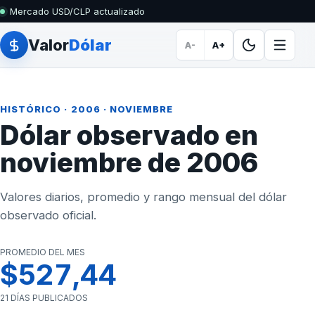
Mercado USD/CLP actualizado
Valor
Dólar
A-
A+
HISTÓRICO
·
2006
· NOVIEMBRE
Dólar observado en
noviembre de 2006
Valores diarios, promedio y rango mensual del dólar
observado oficial.
PROMEDIO DEL MES
$527,44
21 DÍAS PUBLICADOS