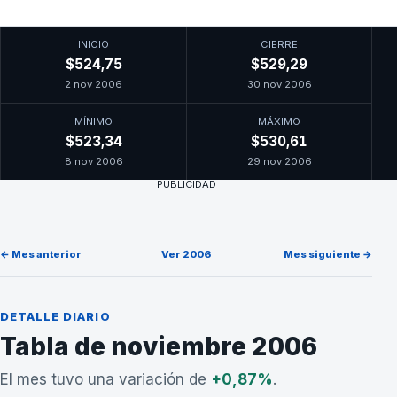
INICIO
CIERRE
$524,75
$529,29
2 nov 2006
30 nov 2006
MÍNIMO
MÁXIMO
$523,34
$530,61
8 nov 2006
29 nov 2006
PUBLICIDAD
← Mes anterior
Ver 2006
Mes siguiente →
DETALLE DIARIO
Tabla de noviembre 2006
El mes tuvo una variación de
+0,87%
.