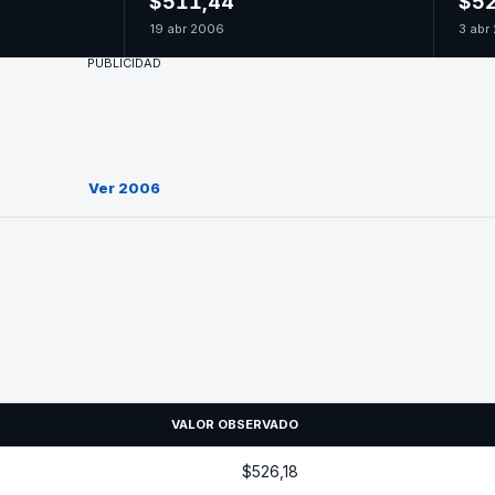
$511,44
$52
19 abr 2006
3 abr
PUBLICIDAD
Ver 2006
VALOR OBSERVADO
$526,18