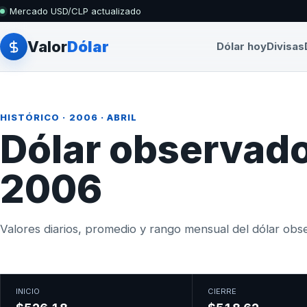
Mercado USD/CLP actualizado
Valor
Dólar
Dólar hoy
Divisas
HISTÓRICO
·
2006
· ABRIL
Dólar observado
2006
Valores diarios, promedio y rango mensual del dólar obser
INICIO
CIERRE