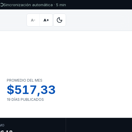
Sincronización automática · 5 min
A-
A+
PROMEDIO DEL MES
$517,33
19 DÍAS PUBLICADOS
MO