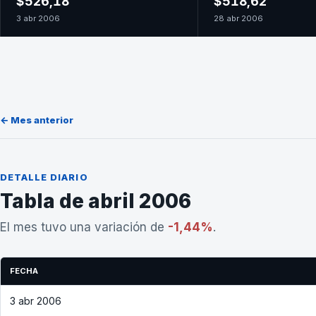
$526,18
$518,62
3 abr 2006
28 abr 2006
← Mes anterior
DETALLE DIARIO
Tabla de abril 2006
El mes tuvo una variación de
-1,44%
.
FECHA
3 abr 2006