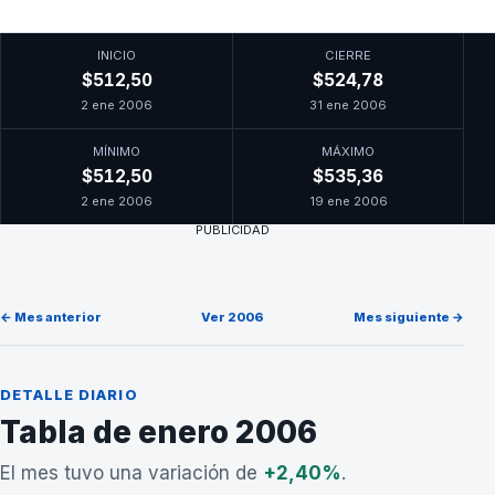
INICIO
CIERRE
$512,50
$524,78
2 ene 2006
31 ene 2006
MÍNIMO
MÁXIMO
$512,50
$535,36
2 ene 2006
19 ene 2006
PUBLICIDAD
← Mes anterior
Ver 2006
Mes siguiente →
DETALLE DIARIO
Tabla de enero 2006
El mes tuvo una variación de
+2,40%
.