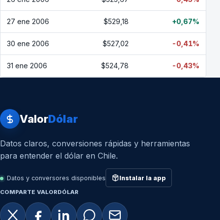
27 ene 2006
$529,18
+0,67%
30 ene 2006
$527,02
-0,41%
31 ene 2006
$524,78
-0,43%
Valor
Dólar
Datos claros, conversiones rápidas y herramientas
para entender el dólar en Chile.
Datos y conversores disponibles
Instalar la app
COMPARTE VALORDÓLAR