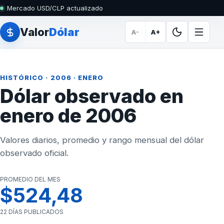
Mercado USD/CLP actualizado
Valor
Dólar
A-
A+
HISTÓRICO
·
2006
· ENERO
Dólar observado en
enero de 2006
Valores diarios, promedio y rango mensual del dólar
observado oficial.
PROMEDIO DEL MES
$524,48
22 DÍAS PUBLICADOS