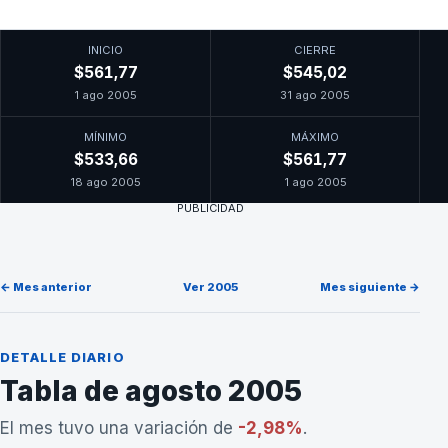
INICIO
CIERRE
$561,77
$545,02
1 ago 2005
31 ago 2005
MÍNIMO
MÁXIMO
$533,66
$561,77
18 ago 2005
1 ago 2005
PUBLICIDAD
← Mes anterior
Ver 2005
Mes siguiente →
DETALLE DIARIO
Tabla de agosto 2005
El mes tuvo una variación de
-2,98%
.