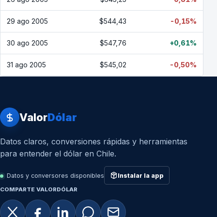
29 ago 2005
$544,43
-0,15%
30 ago 2005
$547,76
+0,61%
31 ago 2005
$545,02
-0,50%
Valor
Dólar
Datos claros, conversiones rápidas y herramientas
para entender el dólar en Chile.
Datos y conversores disponibles
Instalar la app
COMPARTE VALORDÓLAR