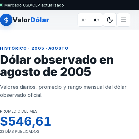
Mercado USD/CLP actualizado
Valor
Dólar
A-
A+
HISTÓRICO
·
2005
· AGOSTO
Dólar observado en
agosto de 2005
Valores diarios, promedio y rango mensual del dólar
observado oficial.
PROMEDIO DEL MES
$546,61
22 DÍAS PUBLICADOS