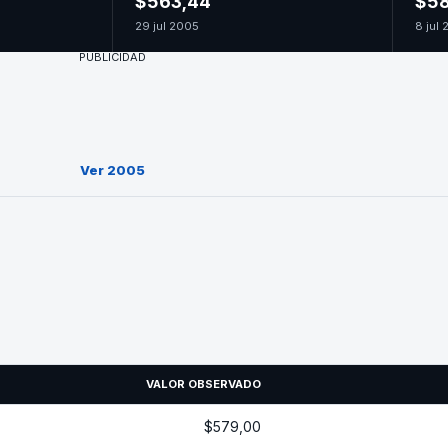
$563,44
$58
29 jul 2005
8 jul
PUBLICIDAD
Ver 2005
VALOR OBSERVADO
$579,00