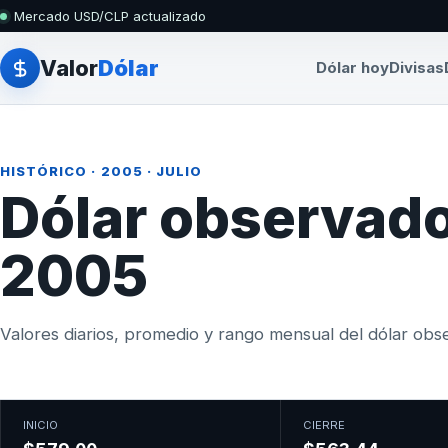
Mercado USD/CLP actualizado
Valor
Dólar
Dólar hoy
Divisas
HISTÓRICO
·
2005
· JULIO
Dólar observado 
2005
Valores diarios, promedio y rango mensual del dólar obser
INICIO
CIERRE