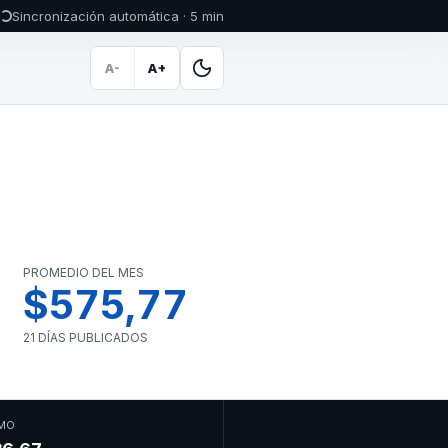
Sincronización automática · 5 min
A-
A+
PROMEDIO DEL MES
$575,77
21 DÍAS PUBLICADOS
MO