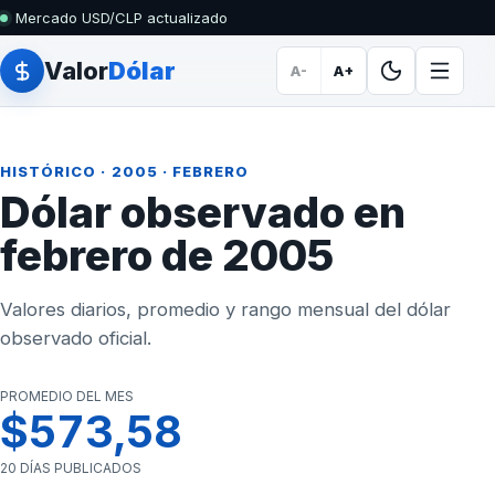
Mercado USD/CLP actualizado
Valor
Dólar
A-
A+
HISTÓRICO
·
2005
· FEBRERO
Dólar observado en
febrero de 2005
Valores diarios, promedio y rango mensual del dólar
observado oficial.
PROMEDIO DEL MES
$573,58
20 DÍAS PUBLICADOS