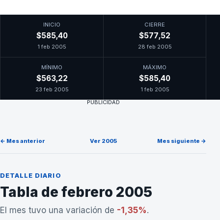
INICIO
CIERRE
$585,40
$577,52
1 feb 2005
28 feb 2005
MÍNIMO
MÁXIMO
$563,22
$585,40
23 feb 2005
1 feb 2005
PUBLICIDAD
← Mes anterior
Ver 2005
Mes siguiente →
DETALLE DIARIO
Tabla de febrero 2005
El mes tuvo una variación de
-1,35%
.