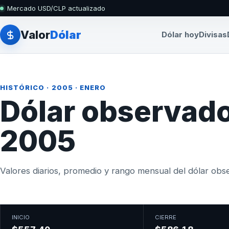
Mercado USD/CLP actualizado
Valor
Dólar
Dólar hoy
Divisas
HISTÓRICO
·
2005
· ENERO
Dólar observado
2005
Valores diarios, promedio y rango mensual del dólar obser
INICIO
CIERRE