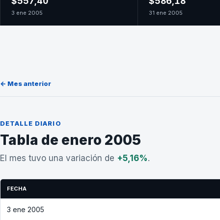
$557,40
$586,18
3 ene 2005
31 ene 2005
← Mes anterior
DETALLE DIARIO
Tabla de enero 2005
El mes tuvo una variación de
+5,16%
.
FECHA
3 ene 2005