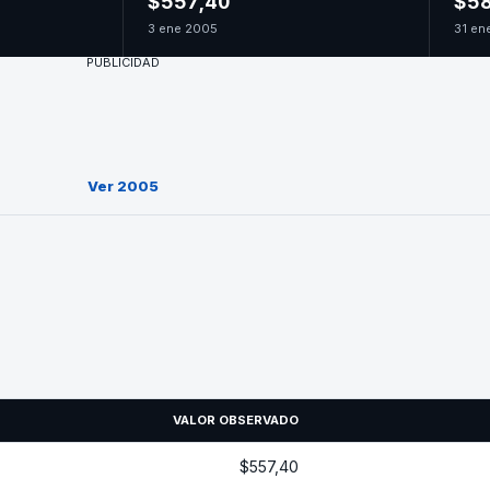
$557,40
$58
3 ene 2005
31 en
PUBLICIDAD
Ver 2005
VALOR OBSERVADO
$557,40