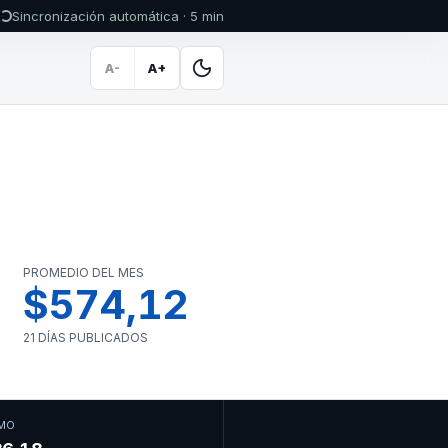
Sincronización automática · 5 min
A-
A+
PROMEDIO DEL MES
$574,12
21 DÍAS PUBLICADOS
MO