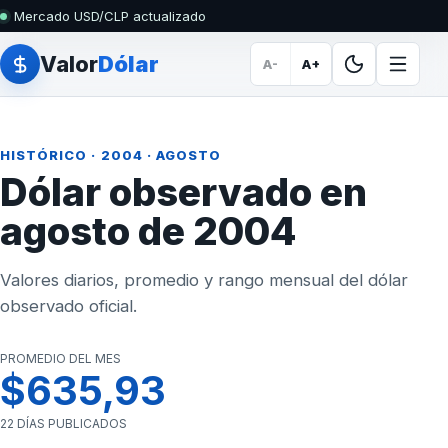
Mercado USD/CLP actualizado
Valor
Dólar
A-
A+
HISTÓRICO
·
2004
· AGOSTO
Dólar observado en
agosto de 2004
Valores diarios, promedio y rango mensual del dólar
observado oficial.
PROMEDIO DEL MES
$635,93
22 DÍAS PUBLICADOS