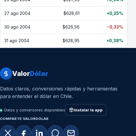
27 ago 2004
$628,61
+0,25%
30 ago 2004
$626,56
-0,33%
31 ago 2004
$628,95
+0,38%
Valor
Dólar
Datos claros, conversiones rápidas y herramientas
para entender el dólar en Chile.
Datos y conversores disponibles
Instalar la app
COMPARTE VALORDÓLAR