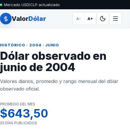
Mercado USD/CLP actualizado
Valor
Dólar
A-
A+
HISTÓRICO
·
2004
· JUNIO
Dólar observado en
junio de 2004
Valores diarios, promedio y rango mensual del dólar
observado oficial.
PROMEDIO DEL MES
$643,50
20 DÍAS PUBLICADOS