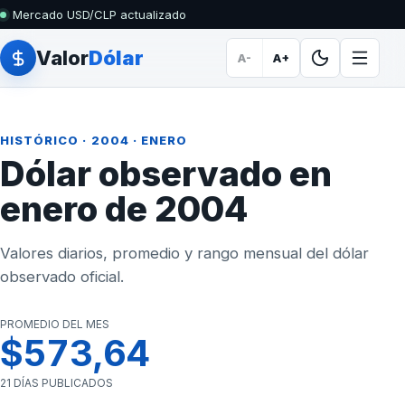
Mercado USD/CLP actualizado
Valor
Dólar
A-
A+
HISTÓRICO
·
2004
· ENERO
Dólar observado en
enero de 2004
Valores diarios, promedio y rango mensual del dólar
observado oficial.
PROMEDIO DEL MES
$573,64
21 DÍAS PUBLICADOS