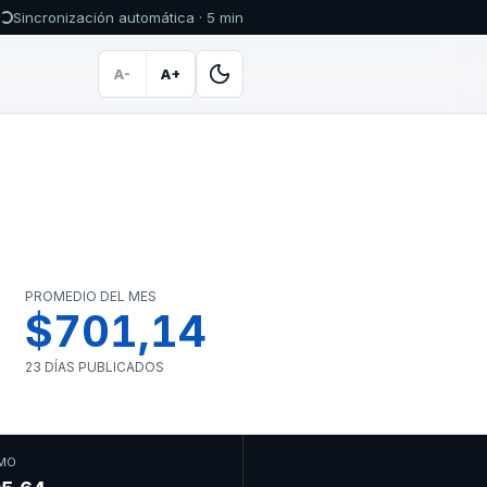
Sincronización automática · 5 min
A-
A+
PROMEDIO DEL MES
$701,14
23 DÍAS PUBLICADOS
MO