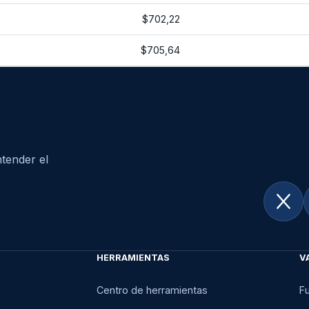
$702,22
$705,64
tender el
HERRAMIENTAS
V
Centro de herramientas
F