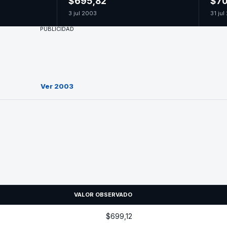
$695,82
$70
3 jul 2003
31 ju
PUBLICIDAD
Ver 2003
VALOR OBSERVADO
$699,12