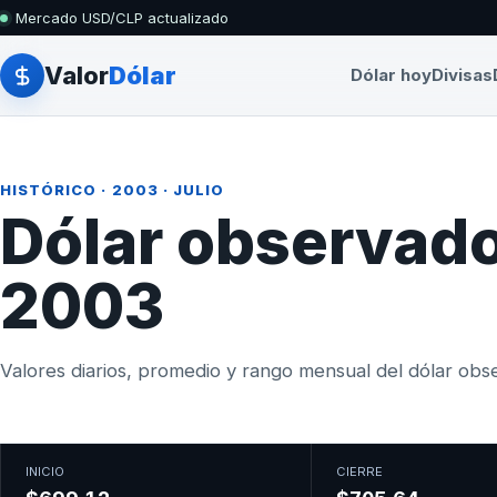
Mercado USD/CLP actualizado
Valor
Dólar
Dólar hoy
Divisas
HISTÓRICO
·
2003
· JULIO
Dólar observado 
2003
Valores diarios, promedio y rango mensual del dólar obser
INICIO
CIERRE