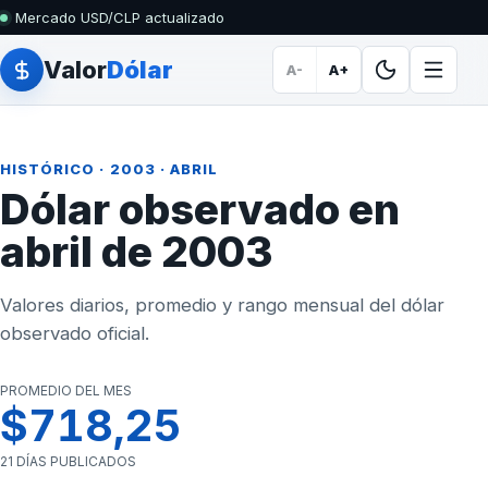
Mercado USD/CLP actualizado
Valor
Dólar
A-
A+
HISTÓRICO
·
2003
· ABRIL
Dólar observado en
abril de 2003
Valores diarios, promedio y rango mensual del dólar
observado oficial.
PROMEDIO DEL MES
$718,25
21 DÍAS PUBLICADOS