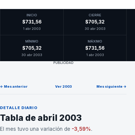
INICIO
CIERRE
$731,56
$705,32
1 abr 2003
30 abr 2003
MÍNIMO
MÁXIMO
$705,32
$731,56
30 abr 2003
1 abr 2003
PUBLICIDAD
← Mes anterior
Ver 2003
Mes siguiente →
DETALLE DIARIO
Tabla de abril 2003
El mes tuvo una variación de
-3,59%
.