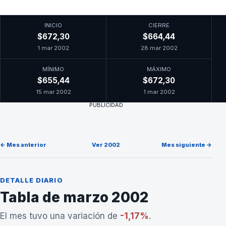
INICIO
CIERRE
$672,30
$664,44
1 mar 2002
28 mar 2002
MÍNIMO
MÁXIMO
$655,44
$672,30
15 mar 2002
1 mar 2002
PUBLICIDAD
← Mes anterior
Ver 2002
Mes siguiente →
DETALLE DIARIO
Tabla de marzo 2002
El mes tuvo una variación de
-1,17%
.