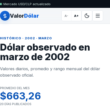
Mercado USD/CLP actualizado
Valor
Dólar
A-
A+
HISTÓRICO
·
2002
· MARZO
Dólar observado en
marzo de 2002
Valores diarios, promedio y rango mensual del dólar
observado oficial.
PROMEDIO DEL MES
$663,26
20 DÍAS PUBLICADOS