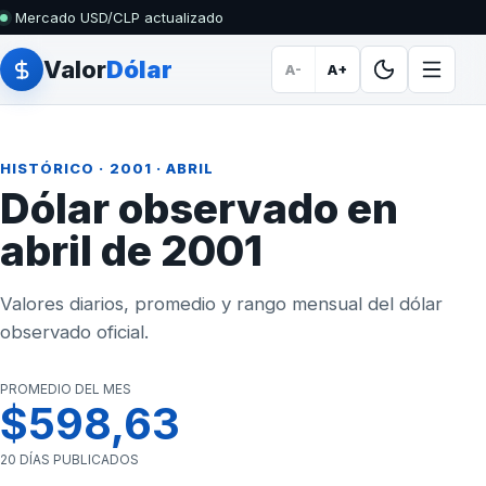
Mercado USD/CLP actualizado
Valor
Dólar
A-
A+
HISTÓRICO
·
2001
· ABRIL
Dólar observado en
abril de 2001
Valores diarios, promedio y rango mensual del dólar
observado oficial.
PROMEDIO DEL MES
$598,63
20 DÍAS PUBLICADOS