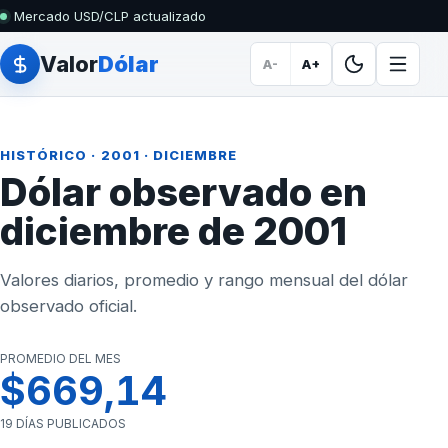
Mercado USD/CLP actualizado
Valor
Dólar
A-
A+
HISTÓRICO
·
2001
· DICIEMBRE
Dólar observado en
diciembre de 2001
Valores diarios, promedio y rango mensual del dólar
observado oficial.
PROMEDIO DEL MES
$669,14
19 DÍAS PUBLICADOS