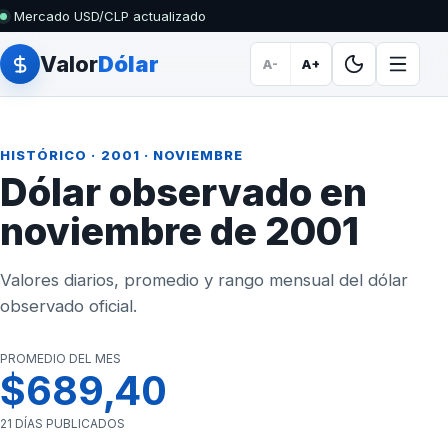
Mercado USD/CLP actualizado
Valor
Dólar
A-
A+
HISTÓRICO
·
2001
· NOVIEMBRE
Dólar observado en
noviembre de 2001
Valores diarios, promedio y rango mensual del dólar
observado oficial.
PROMEDIO DEL MES
$689,40
21 DÍAS PUBLICADOS