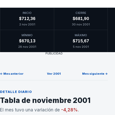
INICIO
CIERRE
$712,36
$681,90
2 nov 2001
30 nov 2001
MÍNIMO
MÁXIMO
$670,13
$715,67
28 nov 2001
5 nov 2001
PUBLICIDAD
← Mes anterior
Ver 2001
Mes siguiente →
DETALLE DIARIO
Tabla de noviembre 2001
El mes tuvo una variación de
-4,28%
.