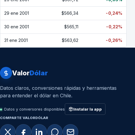
29 ene 2001
$566,34
-0,24%
30 ene 2001
$565,11
-0,22%
31 ene 2001
$563,62
-0,26%
Valor
Dólar
Datos claros, conversiones rápidas y herramientas
para entender el dólar en Chile.
Datos y conversores disponibles
Instalar la app
COMPARTE VALORDÓLAR