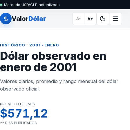
Mercado USD/CLP actualizado
Valor
Dólar
A-
A+
HISTÓRICO
·
2001
· ENERO
Dólar observado en
enero de 2001
Valores diarios, promedio y rango mensual del dólar
observado oficial.
PROMEDIO DEL MES
$571,12
22 DÍAS PUBLICADOS