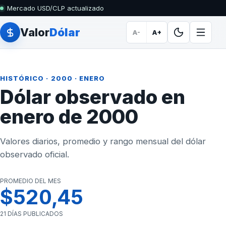
Mercado USD/CLP actualizado
Valor
Dólar
A-
A+
HISTÓRICO
·
2000
· ENERO
Dólar observado en
enero de 2000
Valores diarios, promedio y rango mensual del dólar
observado oficial.
PROMEDIO DEL MES
$520,45
21 DÍAS PUBLICADOS