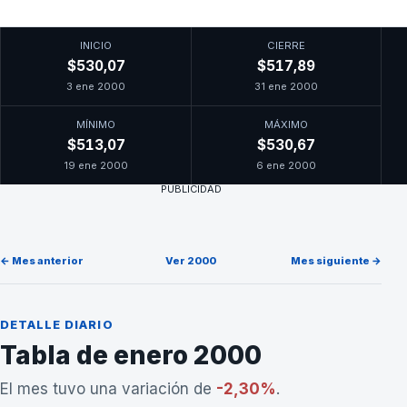
INICIO
CIERRE
$530,07
$517,89
3 ene 2000
31 ene 2000
MÍNIMO
MÁXIMO
$513,07
$530,67
19 ene 2000
6 ene 2000
PUBLICIDAD
← Mes anterior
Ver 2000
Mes siguiente →
DETALLE DIARIO
Tabla de enero 2000
El mes tuvo una variación de
-2,30%
.