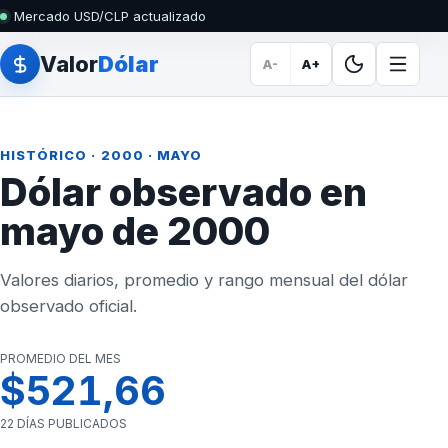
Mercado USD/CLP actualizado
Valor
Dólar
A-
A+
HISTÓRICO
·
2000
· MAYO
Dólar observado en
mayo de 2000
Valores diarios, promedio y rango mensual del dólar
observado oficial.
PROMEDIO DEL MES
$521,66
22 DÍAS PUBLICADOS