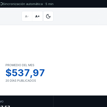
Sincronización automática · 5 min
A-
A+
PROMEDIO DEL MES
$537,97
20 DÍAS PUBLICADOS
MO