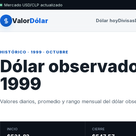
Mercado USD/CLP actualizado
Valor
Dólar
Dólar hoy
Divisas
HISTÓRICO
·
1999
· OCTUBRE
Dólar observado
1999
Valores diarios, promedio y rango mensual del dólar obser
INICIO
CIERRE