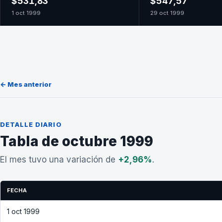
$531,83
$547,57
1 oct 1999
29 oct 1999
← Mes anterior
DETALLE DIARIO
Tabla de octubre 1999
El mes tuvo una variación de
+2,96%
.
FECHA
1 oct 1999