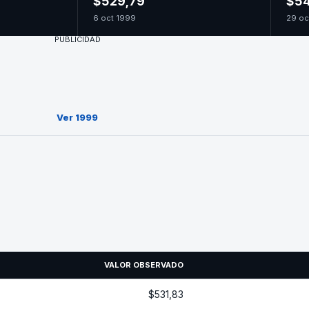
$529,79
$54
6 oct 1999
29 oc
PUBLICIDAD
Ver 1999
VALOR OBSERVADO
$531,83