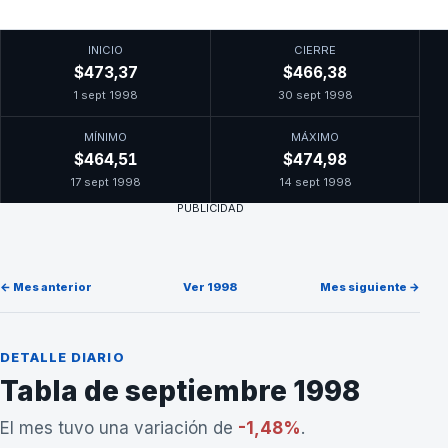
INICIO
CIERRE
$473,37
$466,38
1 sept 1998
30 sept 1998
MÍNIMO
MÁXIMO
$464,51
$474,98
17 sept 1998
14 sept 1998
PUBLICIDAD
← Mes anterior
Ver 1998
Mes siguiente →
DETALLE DIARIO
Tabla de septiembre 1998
El mes tuvo una variación de
-1,48%
.