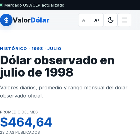
Mercado USD/CLP actualizado
Valor
Dólar
A-
A+
HISTÓRICO
·
1998
· JULIO
Dólar observado en
julio de 1998
Valores diarios, promedio y rango mensual del dólar
observado oficial.
PROMEDIO DEL MES
$464,64
23 DÍAS PUBLICADOS