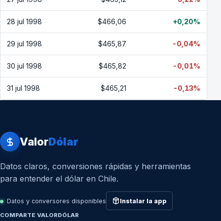
28 jul 1998
$466,06
+0,20%
29 jul 1998
$465,87
-0,04%
30 jul 1998
$465,82
-0,01%
31 jul 1998
$465,21
-0,13%
Valor
Dólar
Datos claros, conversiones rápidas y herramientas
para entender el dólar en Chile.
Datos y conversores disponibles
Instalar la app
COMPARTE VALORDÓLAR