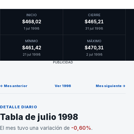
INICIO
CIERRE
$468,02
$465,21
1 jul 1998
31 jul 1998
MÍNIMO
MÁXIMO
$461,42
$470,31
21 jul 1998
2 jul 1998
PUBLICIDAD
← Mes anterior
Ver 1998
Mes siguiente →
DETALLE DIARIO
Tabla de julio 1998
El mes tuvo una variación de
-0,60%
.