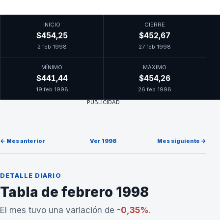
INICIO
CIERRE
$454,25
$452,67
2 feb 1998
27 feb 1998
MÍNIMO
MÁXIMO
$441,44
$454,26
19 feb 1998
26 feb 1998
PUBLICIDAD
← Mes anterior
Ver 1998
Mes siguiente →
DETALLE DIARIO
Tabla de febrero 1998
El mes tuvo una variación de
-0,35%
.