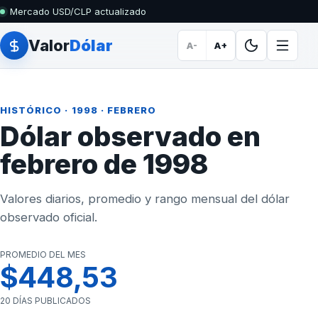
Mercado USD/CLP actualizado
Valor
Dólar
A-
A+
HISTÓRICO
·
1998
· FEBRERO
Dólar observado en
febrero de 1998
Valores diarios, promedio y rango mensual del dólar
observado oficial.
PROMEDIO DEL MES
$448,53
20 DÍAS PUBLICADOS