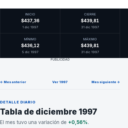
INICIO
CIERRE
$437,36
$439,81
1 dic 1997
31 dic 1997
MÍNIMO
MÁXIMO
$436,12
$439,81
5 dic 1997
31 dic 1997
PUBLICIDAD
← Mes anterior
Ver 1997
Mes siguiente →
DETALLE DIARIO
Tabla de diciembre 1997
El mes tuvo una variación de
+0,56%
.