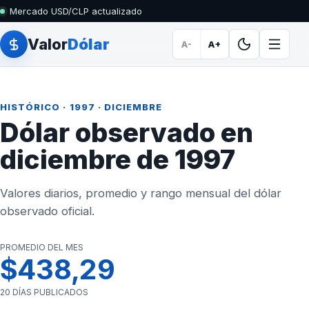
Mercado USD/CLP actualizado
Valor
Dólar
A-
A+
HISTÓRICO
·
1997
· DICIEMBRE
Dólar observado en
diciembre de 1997
Valores diarios, promedio y rango mensual del dólar
observado oficial.
PROMEDIO DEL MES
$438,29
20 DÍAS PUBLICADOS