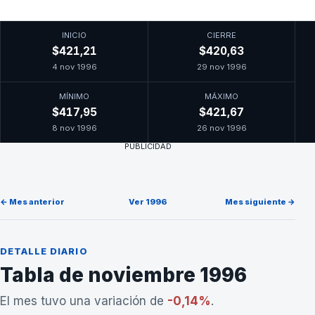
INICIO
CIERRE
$421,21
$420,63
4 nov 1996
29 nov 1996
MÍNIMO
MÁXIMO
$417,95
$421,67
8 nov 1996
26 nov 1996
PUBLICIDAD
← Mes anterior
Ver 1996
Mes siguiente →
DETALLE DIARIO
Tabla de noviembre 1996
El mes tuvo una variación de
-0,14%
.