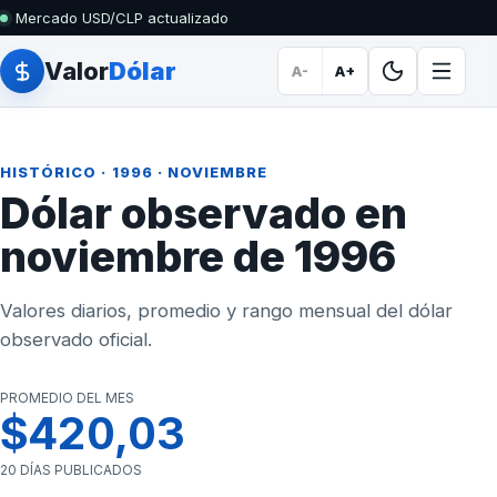
Mercado USD/CLP actualizado
Valor
Dólar
A-
A+
HISTÓRICO
·
1996
· NOVIEMBRE
Dólar observado en
noviembre de 1996
Valores diarios, promedio y rango mensual del dólar
observado oficial.
PROMEDIO DEL MES
$420,03
20 DÍAS PUBLICADOS