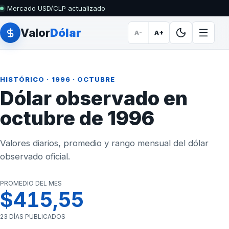
Mercado USD/CLP actualizado
Valor
Dólar
A-
A+
HISTÓRICO
·
1996
· OCTUBRE
Dólar observado en
octubre de 1996
Valores diarios, promedio y rango mensual del dólar
observado oficial.
PROMEDIO DEL MES
$415,55
23 DÍAS PUBLICADOS