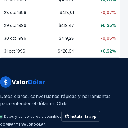
28 oct 1996
$418,01
-0,07%
29 oct 1996
$419,47
+0,35%
30 oct 1996
$419,28
-0,05%
31 oct 1996
$420,64
+0,32%
Valor
Dólar
Datos claros, conversiones rápidas y herramientas
para entender el dólar en Chile.
Datos y conversores disponibles
Instalar la app
COMPARTE VALORDÓLAR