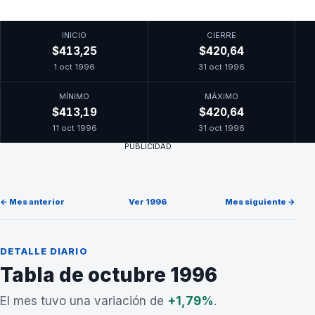
INICIO
CIERRE
$413,25
$420,64
1 oct 1996
31 oct 1996
MÍNIMO
MÁXIMO
$413,19
$420,64
11 oct 1996
31 oct 1996
PUBLICIDAD
← Mes anterior
Ver 1996
Mes siguiente →
DETALLE DIARIO
Tabla de octubre 1996
El mes tuvo una variación de
+1,79%
.