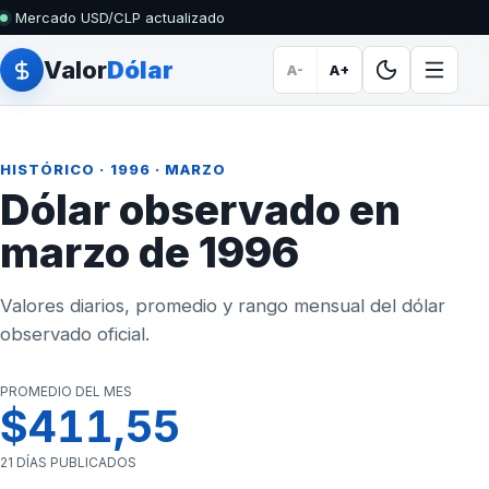
Mercado USD/CLP actualizado
Valor
Dólar
A-
A+
HISTÓRICO
·
1996
· MARZO
Dólar observado en
marzo de 1996
Valores diarios, promedio y rango mensual del dólar
observado oficial.
PROMEDIO DEL MES
$411,55
21 DÍAS PUBLICADOS