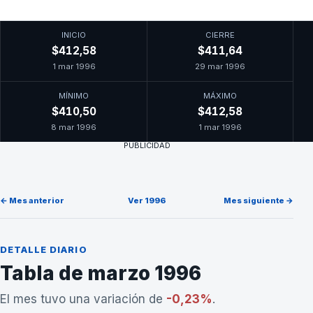
INICIO
CIERRE
$412,58
$411,64
1 mar 1996
29 mar 1996
MÍNIMO
MÁXIMO
$410,50
$412,58
8 mar 1996
1 mar 1996
PUBLICIDAD
← Mes anterior
Ver 1996
Mes siguiente →
DETALLE DIARIO
Tabla de marzo 1996
El mes tuvo una variación de
-0,23%
.