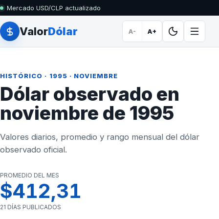
Mercado USD/CLP actualizado
Valor
Dólar
A-
A+
HISTÓRICO
·
1995
· NOVIEMBRE
Dólar observado en
noviembre de 1995
Valores diarios, promedio y rango mensual del dólar
observado oficial.
PROMEDIO DEL MES
$412,31
21 DÍAS PUBLICADOS