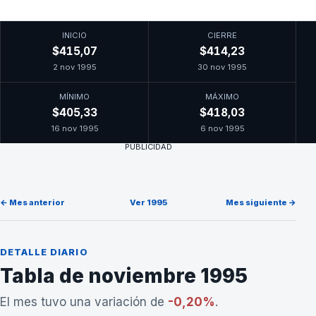
INICIO
CIERRE
$415,07
$414,23
2 nov 1995
30 nov 1995
MÍNIMO
MÁXIMO
$405,33
$418,03
16 nov 1995
6 nov 1995
PUBLICIDAD
← Mes anterior
Ver 1995
Mes siguiente →
DETALLE DIARIO
Tabla de noviembre 1995
El mes tuvo una variación de
-0,20%
.