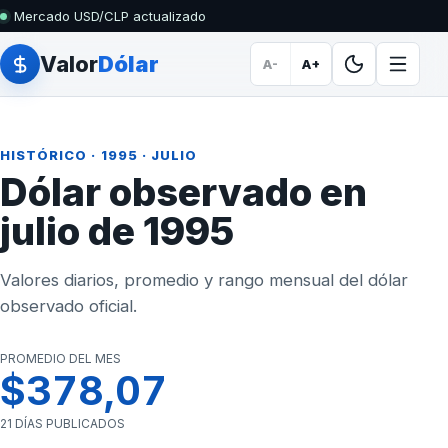
Mercado USD/CLP actualizado
Valor
Dólar
A-
A+
HISTÓRICO
·
1995
· JULIO
Dólar observado en
julio de 1995
Valores diarios, promedio y rango mensual del dólar
observado oficial.
PROMEDIO DEL MES
$378,07
21 DÍAS PUBLICADOS