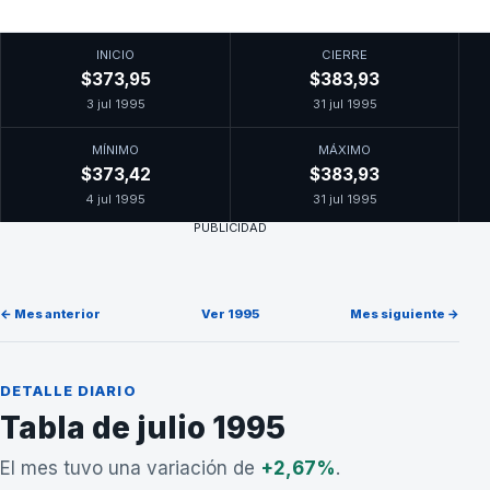
INICIO
CIERRE
$373,95
$383,93
3 jul 1995
31 jul 1995
MÍNIMO
MÁXIMO
$373,42
$383,93
4 jul 1995
31 jul 1995
PUBLICIDAD
← Mes anterior
Ver 1995
Mes siguiente →
DETALLE DIARIO
Tabla de julio 1995
El mes tuvo una variación de
+2,67%
.