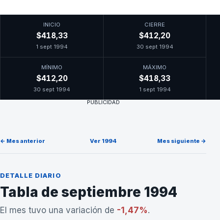
INICIO
CIERRE
$418,33
$412,20
1 sept 1994
30 sept 1994
MÍNIMO
MÁXIMO
$412,20
$418,33
30 sept 1994
1 sept 1994
PUBLICIDAD
← Mes anterior
Ver 1994
Mes siguiente →
DETALLE DIARIO
Tabla de septiembre 1994
El mes tuvo una variación de
-1,47%
.