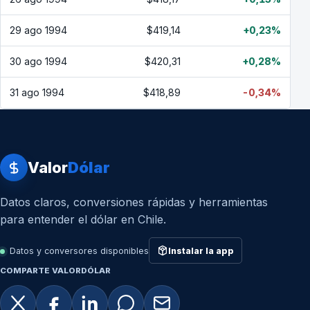
29 ago 1994
$419,14
+0,23%
30 ago 1994
$420,31
+0,28%
31 ago 1994
$418,89
-0,34%
Valor
Dólar
Datos claros, conversiones rápidas y herramientas
para entender el dólar en Chile.
Datos y conversores disponibles
Instalar la app
COMPARTE VALORDÓLAR