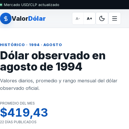
Mercado USD/CLP actualizado
Valor
Dólar
A-
A+
HISTÓRICO
·
1994
· AGOSTO
Dólar observado en
agosto de 1994
Valores diarios, promedio y rango mensual del dólar
observado oficial.
PROMEDIO DEL MES
$419,43
22 DÍAS PUBLICADOS