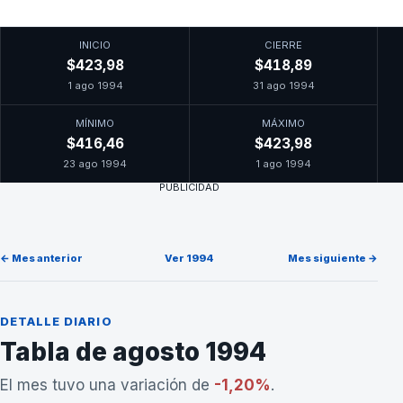
INICIO
CIERRE
$423,98
$418,89
1 ago 1994
31 ago 1994
MÍNIMO
MÁXIMO
$416,46
$423,98
23 ago 1994
1 ago 1994
PUBLICIDAD
← Mes anterior
Ver 1994
Mes siguiente →
DETALLE DIARIO
Tabla de agosto 1994
El mes tuvo una variación de
-1,20%
.