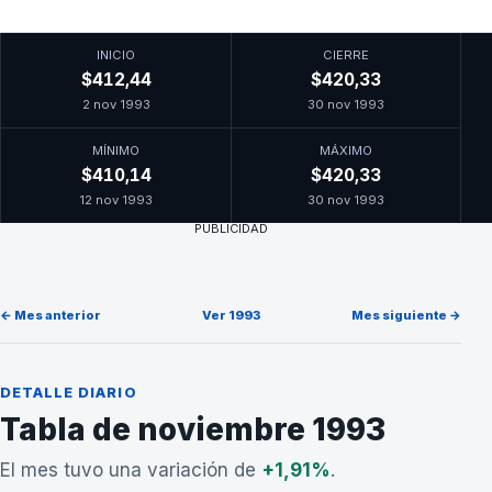
INICIO
CIERRE
$412,44
$420,33
2 nov 1993
30 nov 1993
MÍNIMO
MÁXIMO
$410,14
$420,33
12 nov 1993
30 nov 1993
PUBLICIDAD
← Mes anterior
Ver 1993
Mes siguiente →
DETALLE DIARIO
Tabla de noviembre 1993
El mes tuvo una variación de
+1,91%
.