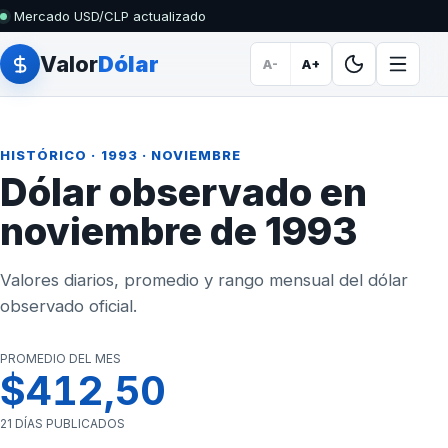
Mercado USD/CLP actualizado
Valor
Dólar
A-
A+
HISTÓRICO
·
1993
· NOVIEMBRE
Dólar observado en
noviembre de 1993
Valores diarios, promedio y rango mensual del dólar
observado oficial.
PROMEDIO DEL MES
$412,50
21 DÍAS PUBLICADOS