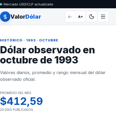
Mercado USD/CLP actualizado
Valor
Dólar
A-
A+
HISTÓRICO
·
1993
· OCTUBRE
Dólar observado en
octubre de 1993
Valores diarios, promedio y rango mensual del dólar
observado oficial.
PROMEDIO DEL MES
$412,59
20 DÍAS PUBLICADOS