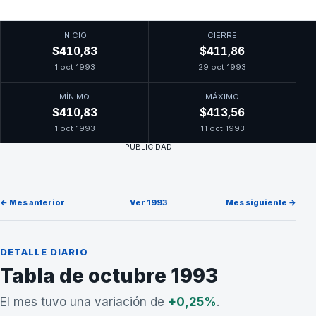
INICIO
CIERRE
$410,83
$411,86
1 oct 1993
29 oct 1993
MÍNIMO
MÁXIMO
$410,83
$413,56
1 oct 1993
11 oct 1993
PUBLICIDAD
← Mes anterior
Ver 1993
Mes siguiente →
DETALLE DIARIO
Tabla de octubre 1993
El mes tuvo una variación de
+0,25%
.