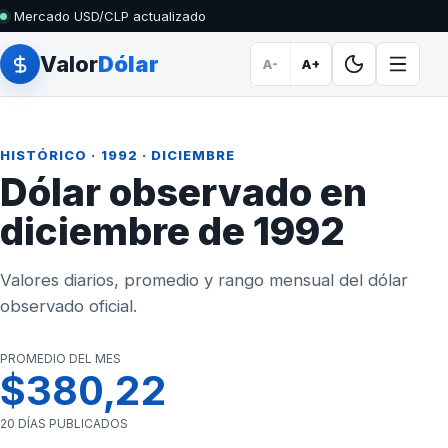
Mercado USD/CLP actualizado
Valor
Dólar
A-
A+
HISTÓRICO
·
1992
· DICIEMBRE
Dólar observado en
diciembre de 1992
Valores diarios, promedio y rango mensual del dólar
observado oficial.
PROMEDIO DEL MES
$380,22
20 DÍAS PUBLICADOS