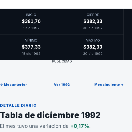
INICIO
CIERRE
$381,70
$382,33
1 dic 1992
30 dic 1992
MÍNIMO
MÁXIMO
$377,33
$382,33
15 dic 1992
30 dic 1992
PUBLICIDAD
← Mes anterior
Ver 1992
Mes siguiente →
DETALLE DIARIO
Tabla de diciembre 1992
El mes tuvo una variación de
+0,17%
.