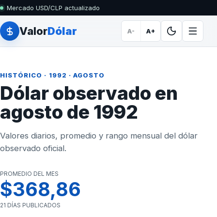
Mercado USD/CLP actualizado
Valor
Dólar
A-
A+
HISTÓRICO
·
1992
· AGOSTO
Dólar observado en
agosto de 1992
Valores diarios, promedio y rango mensual del dólar
observado oficial.
PROMEDIO DEL MES
$368,86
21 DÍAS PUBLICADOS