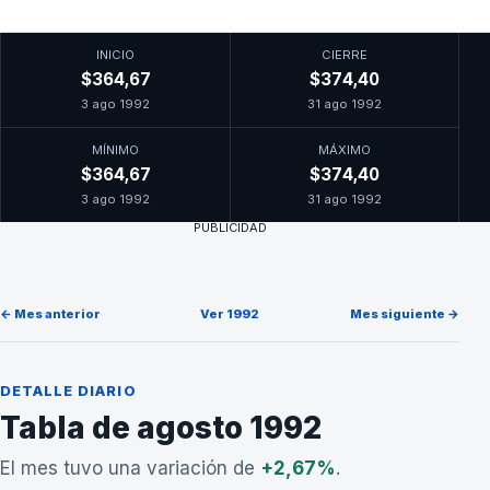
INICIO
CIERRE
$364,67
$374,40
3 ago 1992
31 ago 1992
MÍNIMO
MÁXIMO
$364,67
$374,40
3 ago 1992
31 ago 1992
PUBLICIDAD
← Mes anterior
Ver 1992
Mes siguiente →
DETALLE DIARIO
Tabla de agosto 1992
El mes tuvo una variación de
+2,67%
.