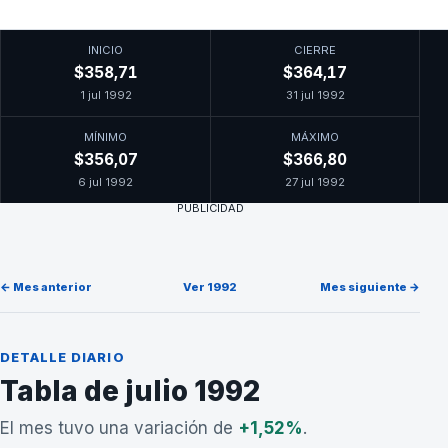
INICIO
CIERRE
$358,71
$364,17
1 jul 1992
31 jul 1992
MÍNIMO
MÁXIMO
$356,07
$366,80
6 jul 1992
27 jul 1992
PUBLICIDAD
← Mes anterior
Ver 1992
Mes siguiente →
DETALLE DIARIO
Tabla de julio 1992
El mes tuvo una variación de
+1,52%
.