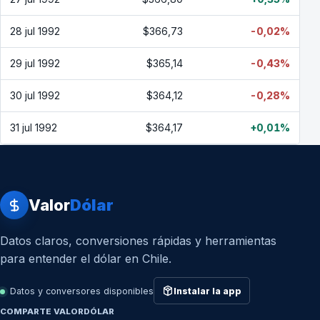
28 jul 1992
$366,73
-0,02%
29 jul 1992
$365,14
-0,43%
30 jul 1992
$364,12
-0,28%
31 jul 1992
$364,17
+0,01%
Valor
Dólar
Datos claros, conversiones rápidas y herramientas
para entender el dólar en Chile.
Datos y conversores disponibles
Instalar la app
COMPARTE VALORDÓLAR