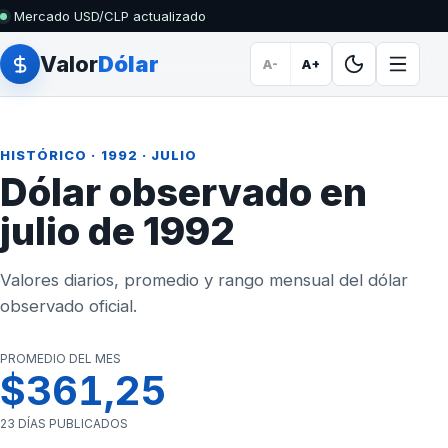
Mercado USD/CLP actualizado
Valor
Dólar
A-
A+
HISTÓRICO
·
1992
· JULIO
Dólar observado en
julio de 1992
Valores diarios, promedio y rango mensual del dólar
observado oficial.
PROMEDIO DEL MES
$361,25
23 DÍAS PUBLICADOS