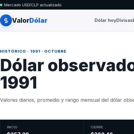
Mercado USD/CLP actualizado
Valor
Dólar
Dólar hoy
Divisas
HISTÓRICO
·
1991
· OCTUBRE
Dólar observado
1991
Valores diarios, promedio y rango mensual del dólar obser
INICIO
CIERRE