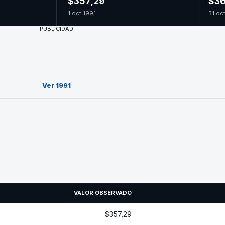
$357,29
$36
1 oct 1991
31 oc
PUBLICIDAD
Ver 1991
VALOR OBSERVADO
$357,29