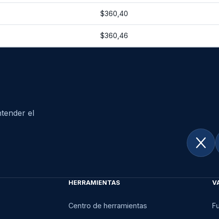
$360,40
$360,46
tender el
HERRAMIENTAS
V
Centro de herramientas
F