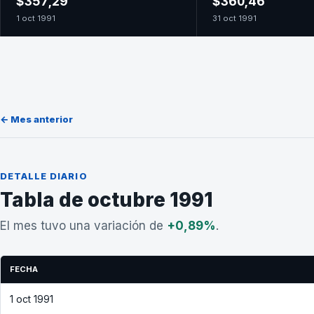
$357,29
$360,46
1 oct 1991
31 oct 1991
← Mes anterior
DETALLE DIARIO
Tabla de octubre 1991
El mes tuvo una variación de
+0,89%
.
FECHA
1 oct 1991