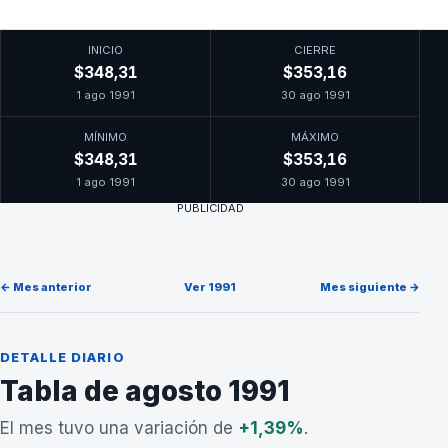
INICIO
CIERRE
$348,31
$353,16
1 ago 1991
30 ago 1991
MÍNIMO
MÁXIMO
$348,31
$353,16
1 ago 1991
30 ago 1991
PUBLICIDAD
← Mes anterior
Ver 1991
Mes siguiente →
DETALLE DIARIO
Tabla de agosto 1991
El mes tuvo una variación de
+1,39%
.