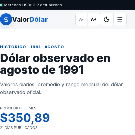
Mercado USD/CLP actualizado
Valor
Dólar
A-
A+
HISTÓRICO
·
1991
· AGOSTO
Dólar observado en
agosto de 1991
Valores diarios, promedio y rango mensual del dólar
observado oficial.
PROMEDIO DEL MES
$350,89
21 DÍAS PUBLICADOS