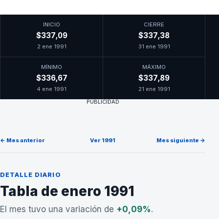
INICIO
CIERRE
$337,09
$337,38
2 ene 1991
31 ene 1991
MÍNIMO
MÁXIMO
$336,67
$337,89
4 ene 1991
21 ene 1991
PUBLICIDAD
← Mes anterior
Ver 1991
Mes siguiente →
DETALLE DIARIO
Tabla de enero 1991
El mes tuvo una variación de
+0,09%
.