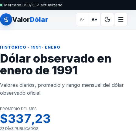
Mercado USD/CLP actualizado
Valor
Dólar
A-
A+
HISTÓRICO
·
1991
· ENERO
Dólar observado en
enero de 1991
Valores diarios, promedio y rango mensual del dólar
observado oficial.
PROMEDIO DEL MES
$337,23
22 DÍAS PUBLICADOS