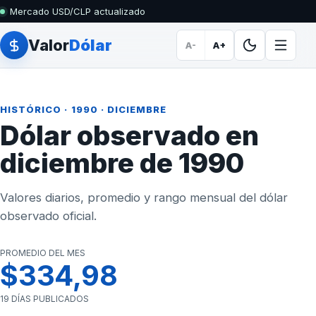
Mercado USD/CLP actualizado
Valor
Dólar
A-
A+
HISTÓRICO
·
1990
· DICIEMBRE
Dólar observado en
diciembre de 1990
Valores diarios, promedio y rango mensual del dólar
observado oficial.
PROMEDIO DEL MES
$334,98
19 DÍAS PUBLICADOS