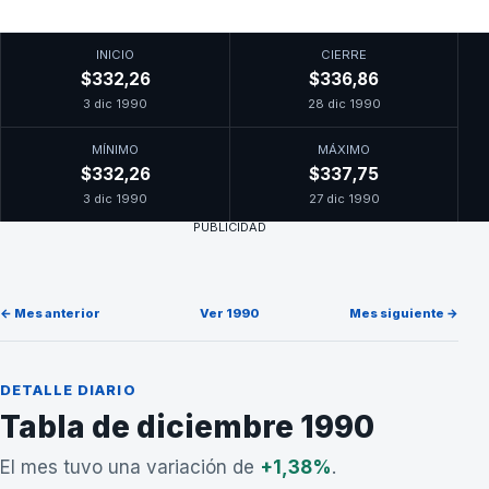
INICIO
CIERRE
$332,26
$336,86
3 dic 1990
28 dic 1990
MÍNIMO
MÁXIMO
$332,26
$337,75
3 dic 1990
27 dic 1990
PUBLICIDAD
← Mes anterior
Ver 1990
Mes siguiente →
DETALLE DIARIO
Tabla de diciembre 1990
El mes tuvo una variación de
+1,38%
.