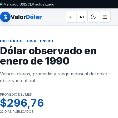
Mercado USD/CLP actualizado
Valor
Dólar
A-
A+
HISTÓRICO
·
1990
· ENERO
Dólar observado en
enero de 1990
Valores diarios, promedio y rango mensual del dólar
observado oficial.
PROMEDIO DEL MES
$296,76
22 DÍAS PUBLICADOS