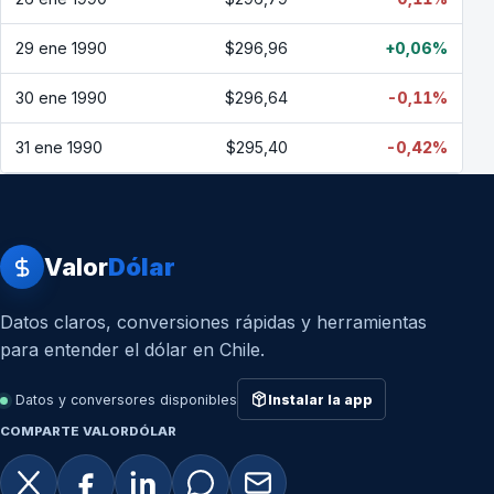
29 ene 1990
$296,96
+0,06%
30 ene 1990
$296,64
-0,11%
31 ene 1990
$295,40
-0,42%
Valor
Dólar
Datos claros, conversiones rápidas y herramientas
para entender el dólar en Chile.
Datos y conversores disponibles
Instalar la app
COMPARTE VALORDÓLAR