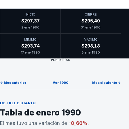
INICIO
CIERRE
$297,37
$295,40
2 ene 1990
31 ene 1990
MÍNIMO
MÁXIMO
$293,74
$298,18
17 ene 1990
8 ene 1990
PUBLICIDAD
← Mes anterior
Ver 1990
Mes siguiente →
DETALLE DIARIO
Tabla de enero 1990
El mes tuvo una variación de
-0,66%
.